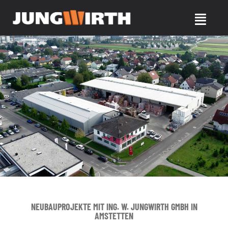
Zum
Inhalt
Toggle
springen
Navigat
Leistungen
Projekte & Referenzen
Internorm Fenster & Türen
Ihr Partner
Karriere
NEUBAUPROJEKTE MIT ING. W. JUNGWIRTH GMBH IN
AMSTETTEN
Kontakt